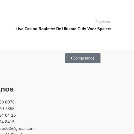
Siguiente
Live Casino Roulette: De Ultieme Gids Voor Spelers
Contáctanos
anos
29 8076
20 7355
94 84 15
94 8415
lores02@gmail.com