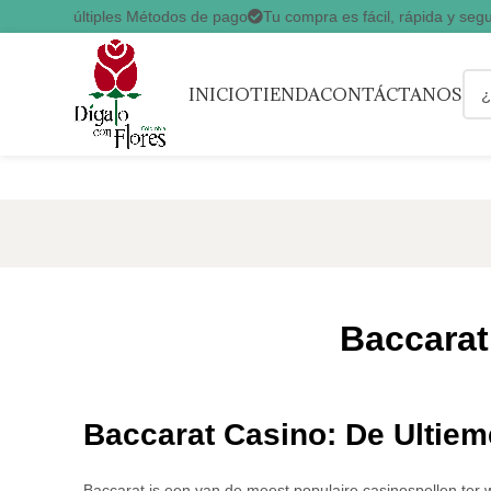
go
Tu compra es fácil, rápida y segura.
Ofertas imperdibles en toda 
INICIO
TIENDA
CONTÁCTANOS
Baccarat
Baccarat Casino: De Ultiem
Baccarat is een van de meest populaire casinospellen ter wer