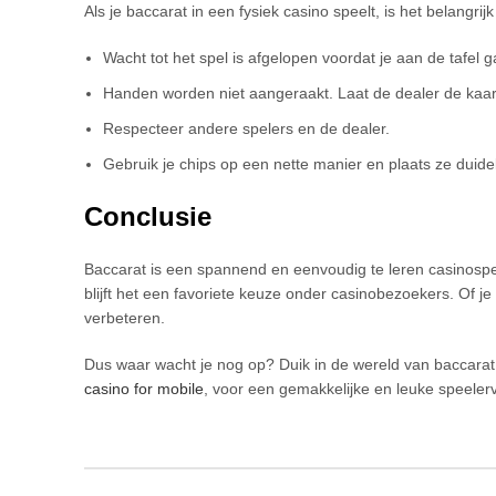
Als je baccarat in een fysiek casino speelt, is het belangri
Wacht tot het spel is afgelopen voordat je aan de tafel ga
Handen worden niet aangeraakt. Laat de dealer de kaa
Respecteer andere spelers en de dealer.
Gebruik je chips op een nette manier en plaats ze duideli
Conclusie
Baccarat is een spannend en eenvoudig te leren casinospel 
blijft het een favoriete keuze onder casinobezoekers. Of j
verbeteren.
Dus waar wacht je nog op? Duik in de wereld van baccarat 
casino for mobile
, voor een gemakkelijke en leuke speelerv