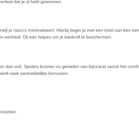
erliest dat je al hebt gewonnen.
wijl je risico’s minimaliseert. Hierbij begin je met een inzet van één een
 één eenheid. Dit kan helpen om je bankroll te beschermen.
ker dan ooit. Spelers kunnen nu genieten van baccarat vanuit het comf
 biedt vaak aantrekkelijke bonussen.
inzetten.