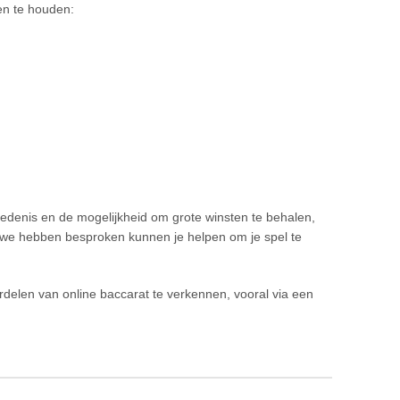
ten te houden:
hiedenis en de mogelijkheid om grote winsten te behalen,
ie we hebben besproken kunnen je helpen om je spel te
rdelen van online baccarat te verkennen, vooral via een