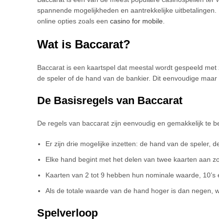
spannende mogelijkheden en aantrekkelijke uitbetalingen. In
online opties zoals een
casino for mobile
.
Wat is Baccarat?
Baccarat is een kaartspel dat meestal wordt gespeeld met 
de speler of de hand van de bankier. Dit eenvoudige maar
De Basisregels van Baccarat
De regels van baccarat zijn eenvoudig en gemakkelijk te be
Er zijn drie mogelijke inzetten: de hand van de speler, d
Elke hand begint met het delen van twee kaarten aan zo
Kaarten van 2 tot 9 hebben hun nominale waarde, 10’s en
Als de totale waarde van de hand hoger is dan negen, wo
Spelverloop