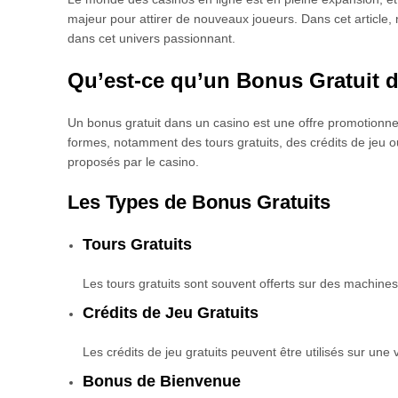
majeur pour attirer de nouveaux joueurs. Dans cet article,
dans cet univers passionnant.
Qu’est-ce qu’un Bonus Gratuit 
Un bonus gratuit dans un casino est une offre promotionne
formes, notamment des tours gratuits, des crédits de jeu ou
proposés par le casino.
Les Types de Bonus Gratuits
Tours Gratuits
Les tours gratuits sont souvent offerts sur des machines
Crédits de Jeu Gratuits
Les crédits de jeu gratuits peuvent être utilisés sur une 
Bonus de Bienvenue