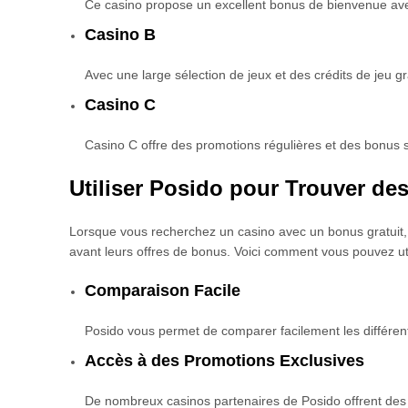
Ce casino propose un excellent bonus de bienvenue avec
Casino B
Avec une large sélection de jeux et des crédits de jeu gr
Casino C
Casino C offre des promotions régulières et des bonus s
Utiliser Posido pour Trouver de
Lorsque vous recherchez un casino avec un bonus gratuit
avant leurs offres de bonus. Voici comment vous pouvez uti
Comparaison Facile
Posido vous permet de comparer facilement les différent
Accès à des Promotions Exclusives
De nombreux casinos partenaires de Posido offrent des 