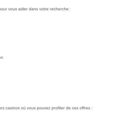
 pour vous aider dans votre recherche :
no.
.
urs casinos où vous pouvez profiter de ces offres :