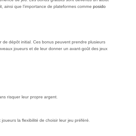
tuit, ainsi que l’importance de plateformes comme
posido
 de dépôt initial. Ces bonus peuvent prendre plusieurs
nouveaux joueurs et de leur donner un avant-goût des jeux
ans risquer leur propre argent.
ueurs la flexibilité de choisir leur jeu préféré.