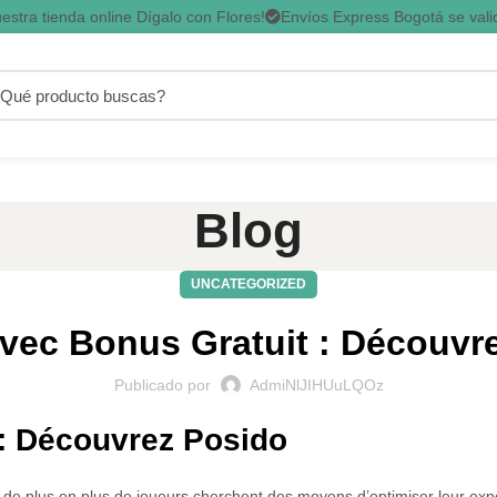
con Flores!
Envíos Express Bogotá se validan directamente por med
Blog
UNCATEGORIZED
vec Bonus Gratuit : Découvr
Publicado por
AdmiNlJIHUuLQOz
 : Découvrez Posido
 de plus en plus de joueurs cherchent des moyens d’optimiser leur exp