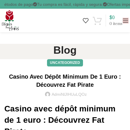
Tu compra es fácil, rápida y segura.
Ofertas imperdibles en toda la t
$
0
0
items
Blog
UNCATEGORIZED
Casino Avec Dépôt Minimum De 1 Euro :
Découvrez Fat Pirate
AdmiNlJIHUuLQOz
Casino avec dépôt minimum
de 1 euro : Découvrez Fat