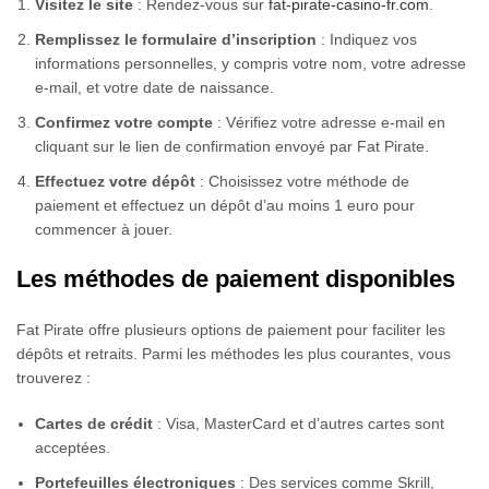
Visitez le site
: Rendez-vous sur
fat-pirate-casino-fr.com
.
Remplissez le formulaire d’inscription
: Indiquez vos
informations personnelles, y compris votre nom, votre adresse
e-mail, et votre date de naissance.
Confirmez votre compte
: Vérifiez votre adresse e-mail en
cliquant sur le lien de confirmation envoyé par Fat Pirate.
Effectuez votre dépôt
: Choisissez votre méthode de
paiement et effectuez un dépôt d’au moins 1 euro pour
commencer à jouer.
Les méthodes de paiement disponibles
Fat Pirate offre plusieurs options de paiement pour faciliter les
dépôts et retraits. Parmi les méthodes les plus courantes, vous
trouverez :
Cartes de crédit
: Visa, MasterCard et d’autres cartes sont
acceptées.
Portefeuilles électroniques
: Des services comme Skrill,