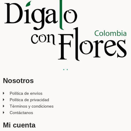
Nosotros
Política de envíos
Política de privacidad
Términos y condiciones
Contáctanos
Mi cuenta