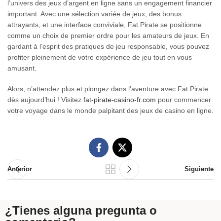
l’univers des jeux d’argent en ligne sans un engagement financier
important. Avec une sélection variée de jeux, des bonus
attrayants, et une interface conviviale, Fat Pirate se positionne
comme un choix de premier ordre pour les amateurs de jeux. En
gardant à l’esprit des pratiques de jeu responsable, vous pouvez
profiter pleinement de votre expérience de jeu tout en vous
amusant.
Alors, n’attendez plus et plongez dans l’aventure avec Fat Pirate
dès aujourd’hui ! Visitez
fat-pirate-casino-fr.com
pour commencer
votre voyage dans le monde palpitant des jeux de casino en ligne.
Anterior
Siguiente
¿Tienes alguna pregunta o