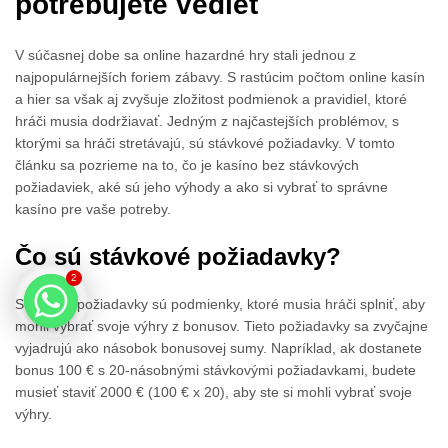
potrebujete vedieť
V súčasnej dobe sa online hazardné hry stali jednou z
najpopulárnejších foriem zábavy. S rastúcim počtom online kasín
a hier sa však aj zvyšuje zložitost podmienok a pravidiel, ktoré
hráči musia dodržiavať. Jedným z najčastejších problémov, s
ktorými sa hráči stretávajú, sú stávkové požiadavky. V tomto
článku sa pozrieme na to, čo je kasíno bez stávkových
požiadaviek, aké sú jeho výhody a ako si vybrať to správne
kasíno pre vaše potreby.
Čo sú stávkové požiadavky?
2
Stávkové požiadavky sú podmienky, ktoré musia hráči splniť, aby
mohli vybrať svoje výhry z bonusov. Tieto požiadavky sa zvyčajne
vyjadrujú ako násobok bonusovej sumy. Napríklad, ak dostanete
bonus 100 € s 20-násobnými stávkovými požiadavkami, budete
musieť staviť 2000 € (100 € x 20), aby ste si mohli vybrať svoje
výhry.