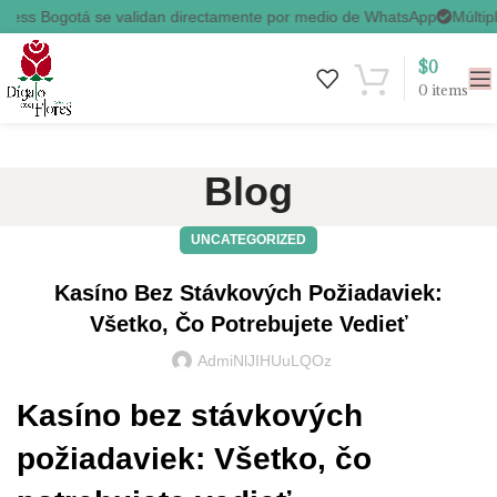
e validan directamente por medio de WhatsApp
Múltiples Métodos de
$
0
0
items
Blog
UNCATEGORIZED
Kasíno Bez Stávkových Požiadaviek:
Všetko, Čo Potrebujete Vedieť
AdmiNlJIHUuLQOz
Kasíno bez stávkových
požiadaviek: Všetko, čo