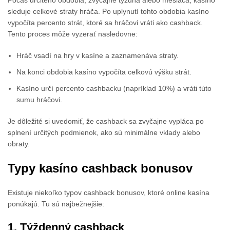
Počas určitého obdobia, zvyčajne týždňa alebo mesiaca, kasíno
sleduje celkové straty hráča. Po uplynutí tohto obdobia kasíno
vypočíta percento strát, ktoré sa hráčovi vráti ako cashback.
Tento proces môže vyzerať nasledovne:
Hráč vsadí na hry v kasíne a zaznamenáva straty.
Na konci obdobia kasíno vypočíta celkovú výšku strát.
Kasíno určí percento cashbacku (napríklad 10%) a vráti túto
sumu hráčovi.
Je dôležité si uvedomiť, že cashback sa zvyčajne vypláca po
splnení určitých podmienok, ako sú minimálne vklady alebo
obraty.
Typy kasíno cashback bonusov
Existuje niekoľko typov cashback bonusov, ktoré online kasína
ponúkajú. Tu sú najbežnejšie:
1. Týždenný cashback