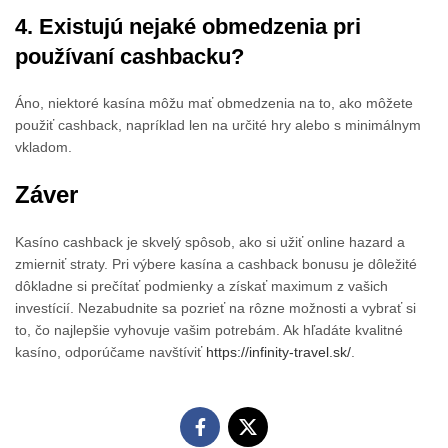
4. Existujú nejaké obmedzenia pri
používaní cashbacku?
Áno, niektoré kasína môžu mať obmedzenia na to, ako môžete
použiť cashback, napríklad len na určité hry alebo s minimálnym
vkladom.
Záver
Kasíno cashback je skvelý spôsob, ako si užiť online hazard a
zmierniť straty. Pri výbere kasína a cashback bonusu je dôležité
dôkladne si prečítať podmienky a získať maximum z vašich
investícií. Nezabudnite sa pozrieť na rôzne možnosti a vybrať si
to, čo najlepšie vyhovuje vašim potrebám. Ak hľadáte kvalitné
kasíno, odporúčame navštíviť
https://infinity-travel.sk/
.