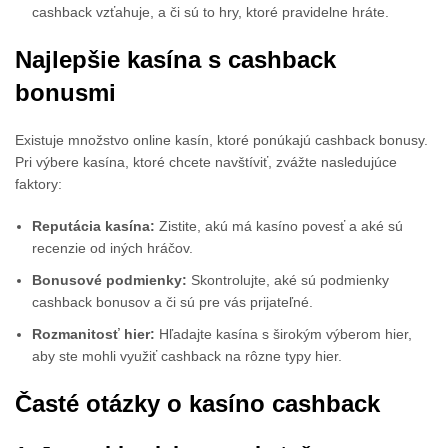
cashback vzťahuje, a či sú to hry, ktoré pravidelne hráte.
Najlepšie kasína s cashback
bonusmi
Existuje množstvo online kasín, ktoré ponúkajú cashback bonusy.
Pri výbere kasína, ktoré chcete navštíviť, zvážte nasledujúce
faktory:
Reputácia kasína:
Zistite, akú má kasíno povesť a aké sú
recenzie od iných hráčov.
Bonusové podmienky:
Skontrolujte, aké sú podmienky
cashback bonusov a či sú pre vás prijateľné.
Rozmanitosť hier:
Hľadajte kasína s širokým výberom hier,
aby ste mohli využiť cashback na rôzne typy hier.
Časté otázky o kasíno cashback