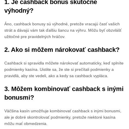
1. Je cashback bonus skutočne
výhodný?
Áno, cashback bonusy sú výhodné, pretože vracajú časť vašich
strát a dávajú vám tak ďalšiu šancu na výhru. Môžu byť obzvlášť
užitočné pre pravidelných hráčov.
2. Ako si môžem nárokovať cashback?
Cashback si spravidla môžete nárokovať automaticky, keď splníte
podmienky kasína. Uistite sa, že ste si prečítali podmienky a
pravidlá, aby ste vedeli, ako a kedy sa cashback vypláca.
3. Môžem kombinovať cashback s inými
bonusmi?
Väčšina kasín umožňuje kombinovať cashback s inými bonusmi,
ale je dobré skontrolovať podmienky, pretože niektoré kasína
môžu mať obmedzenia.