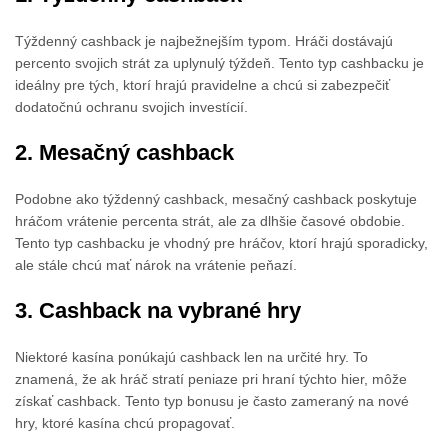
Týždenný cashback je najbežnejším typom. Hráči dostávajú
percento svojich strát za uplynulý týždeň. Tento typ cashbacku je
ideálny pre tých, ktorí hrajú pravidelne a chcú si zabezpečiť
dodatočnú ochranu svojich investícií.
2. Mesačný cashback
Podobne ako týždenný cashback, mesačný cashback poskytuje
hráčom vrátenie percenta strát, ale za dlhšie časové obdobie.
Tento typ cashbacku je vhodný pre hráčov, ktorí hrajú sporadicky,
ale stále chcú mať nárok na vrátenie peňazí.
3. Cashback na vybrané hry
Niektoré kasína ponúkajú cashback len na určité hry. To
znamená, že ak hráč stratí peniaze pri hraní týchto hier, môže
získať cashback. Tento typ bonusu je často zameraný na nové
hry, ktoré kasína chcú propagovať.