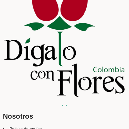
Nosotros
Política de envíos