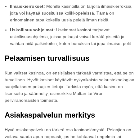
Ilmaiskierrokset:
Monilla kasinoilla on tarjolla ilmaiskierroksia,
joita voi käyttää suosituissa kolikkopeleissä. Tämä on
erinomainen tapa kokeilla uusia pelejä ilman riskiä.
Uskollisuusohjelmat:
Useimmat kasinot tarjoavat
uskollisuusohjelmia, joissa pelaajat voivat kerätä pisteitä ja
vaihtaa niitä palkintoihin, kuten bonuksiin tai jopa ilmaiset pelit.
Pelaamisen turvallisuus
Kun valitset kasinoa, on ensisijaisen tärkeää varmistaa, että se on
turvallinen. Hyvät kasinot käyttävät nykyaikaista salausteknologiaa
suojellakseen pelaajien tietoja. Tarkista myös, että kasino on
lisensoitu ja säännelty, esimerkiksi Maltan tai Viron
peliviranomaisten toimesta.
Asiakaspalvelun merkitys
Hyvä asiakaspalvelu on tärkeä osa kasinoelämystä. Pelaajien on
voitava saada apua nopeasti, jos he kohtaavat ongelmia tai