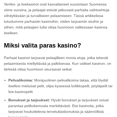
Verkko- ja livekasinot ovat kasvattaneet suosiotaan Suomessa
viime vuosina, ja pelaajat etsivät jatkuvasti parhaita vaihtoehtoja
viihdyttävään ja turvalliseen pelaamiseen. Tässä artikkelissa
tutustumme parhaisiin kasinoihin, niiden tarjoamiin etuihin ja
siihen, mitä pelaajien tulisi ottaa huomioon valitessaan kasinoa
itselleen.
Miksi valita paras kasino?
Parhaat kasinot tarjoavat pelaajilleen monia etuja, jotka tekevät
pelaamisesta miellyttävää ja palkitsevaa. Kun valitset kasinon, on
tärkeää ottaa huomioon seuraavat seikat:
Pelivalikoima:
Monipuolinen pelivalikoima takaa, että löydät
itsellesi mieluisat pelit, olipa kyseessä kolikkopelit, pöytäpelit tai
live-kasinopelit.
Bonukset ja tarjoukset:
Hyvät bonukset ja tarjoukset voivat
parantaa pelikokemusta merkittävästi. Etsi kasinoita, jotka
tarjoavat houkuttelevia tervetuliaisbonuksia ja säännöllisiä