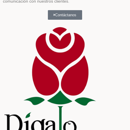
comunicación con nuestros clientes.
Contáctanos