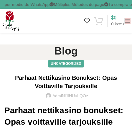
 WhatsApp
Múltiples Métodos de pago
Tu compra es fácil, rápida y 
$
0
0
items
Blog
UNCATEGORIZED
Parhaat Nettikasino Bonukset: Opas
Voittaville Tarjouksille
AdmiNlJIHUuLQOz
Parhaat nettikasino bonukset:
Opas voittaville tarjouksille