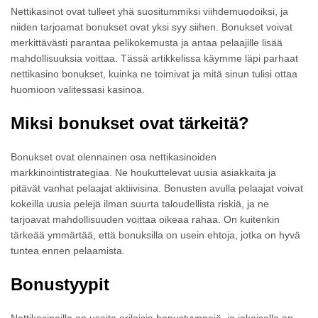
Nettikasinot ovat tulleet yhä suositummiksi viihdemuodoiksi, ja
niiden tarjoamat bonukset ovat yksi syy siihen. Bonukset voivat
merkittävästi parantaa pelikokemusta ja antaa pelaajille lisää
mahdollisuuksia voittaa. Tässä artikkelissa käymme läpi parhaat
nettikasino bonukset, kuinka ne toimivat ja mitä sinun tulisi ottaa
huomioon valitessasi kasinoa.
Miksi bonukset ovat tärkeitä?
Bonukset ovat olennainen osa nettikasinoiden
markkinointistrategiaa. Ne houkuttelevat uusia asiakkaita ja
pitävät vanhat pelaajat aktiivisina. Bonusten avulla pelaajat voivat
kokeilla uusia pelejä ilman suurta taloudellista riskiä, ja ne
tarjoavat mahdollisuuden voittaa oikeaa rahaa. On kuitenkin
tärkeää ymmärtää, että bonuksilla on usein ehtoja, jotka on hyvä
tuntea ennen pelaamista.
Bonustyypit