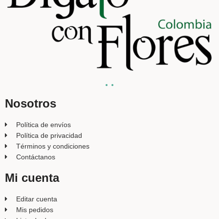
Nosotros
Política de envíos
Política de privacidad
Términos y condiciones
Contáctanos
Mi cuenta
Editar cuenta
Mis pedidos