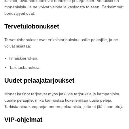
kasinot, ovat houkuttelevat bonukset ja tarjoukset. Bonuksia on
monenlaisia, ja ne voivat vaihdella kasinosta toiseen. Tärkeimmät
bonustyypit ovat:
Tervetulobonukset
Tervetulobonukset ovat erikoistarjouksia uusille pelaajille, ja ne
voivat sisältää:
Ilmaiskierroksia
Talletusbonuksia
Uudet pelaajatarjoukset
Monet kasinot tarjoavat myös jatkuvia tarjouksia ja kampanjoita
uusille pelaajille, mikä kannustaa kokeilemaan uusia pelejä.
Tarkista aina kampanjat ennen pelaamista, jotta et jää ilman etuja.
VIP-ohjelmat