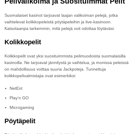
Pelivalikoima ja Suosituimmat Pelit
Suomalaiset kasinot tarjoavat laajan valikoiman pelejä, jotka
vaihtelevat kolikkopeleistä pöytäpeleihin ja live-kasinoon.
Katsotaanpa tarkemmin, mitä pelejä voit odottaa löytäväsi:
Kolikkopelit
Kolikkopelit ovat yksi suosituimmista pelimuodoista suomalaisilla
kasinoilla. Ne tarjoavat jännitystä ja vaihtelua, ja monissa peleissä
on mahdollisuus voittaa suuria Jackpoteja. Tunnettuja
kolikkopelivalmistajia ovat esimerkiksi:
NetEnt
Play’n GO
Microgaming
Pöytäpelit