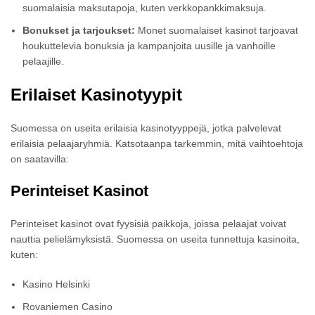
suomalaisia maksutapoja, kuten verkkopankkimaksuja.
Bonukset ja tarjoukset:
Monet suomalaiset kasinot tarjoavat
houkuttelevia bonuksia ja kampanjoita uusille ja vanhoille
pelaajille.
Erilaiset Kasinotyypit
Suomessa on useita erilaisia kasinotyyppejä, jotka palvelevat
erilaisia pelaajaryhmiä. Katsotaanpa tarkemmin, mitä vaihtoehtoja
on saatavilla:
Perinteiset Kasinot
Perinteiset kasinot ovat fyysisiä paikkoja, joissa pelaajat voivat
nauttia pelielämyksistä. Suomessa on useita tunnettuja kasinoita,
kuten:
Kasino Helsinki
Rovaniemen Casino