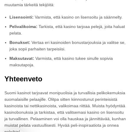
muutamia tärkeitä tekijöitä:
Lisensointi:
Varmista, että kasino on lisensoitu ja säännelty.
Pelivalikoima:
Tarkista, että kasino tarjoaa pelejä, joita haluat
pelata.
Bonukset:
Vertaa eri kasinoiden bonustarjouksia ja valitse se,
joka sopii parhaiten tarpeisiisi.
Maksutavat:
Varmista, että kasino tukee sinulle sopivia
maksutapoja.
Yhteenveto
Suomi kasinot tarjoavat monipuolisia ja turvallisia pelikokemuksia
suomalaisille pelaajille. Olitpa sitten kiinnostunut perinteisistä
kasinoista tai nettikasinoista, valikoimaa riittää. Muista hyödyntää
kasinobonuksia ja tarkistaa, että valitsemasi kasino on lisensoitu
ja turvallinen. Pelaaminen voi olla hauskaa ja jännittävää, kunhan
muistat pelata vastuullisesti. Hyvää peli-inspiraatiota ja onnea
peleihin!