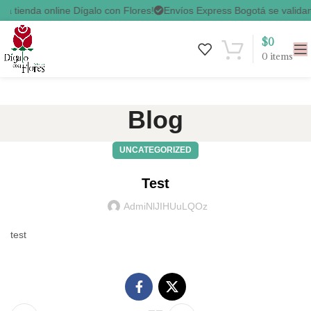
 tienda online Dígalo con Flores!
Envíos Express Bogotá se validan 
$
0
0
items
Blog
UNCATEGORIZED
Test
AdmiNlJIHUuLQOz
test