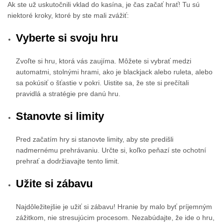
Ak ste už uskutočnili vklad do kasína, je čas začať hrať! Tu sú
niektoré kroky, ktoré by ste mali zvážiť:
Vyberte si svoju hru
Zvoľte si hru, ktorá vás zaujíma. Môžete si vybrať medzi
automatmi, stolnými hrami, ako je blackjack alebo ruleta, alebo
sa pokúsiť o šťastie v pokri. Uistite sa, že ste si prečítali
pravidlá a stratégie pre danú hru.
Stanovte si limity
Pred začatím hry si stanovte limity, aby ste predišli
nadmernému prehrávaniu. Určte si, koľko peňazí ste ochotní
prehrať a dodržiavajte tento limit.
Užite si zábavu
Najdôležitejšie je užiť si zábavu! Hranie by malo byť príjemným
zážitkom, nie stresujúcim procesom. Nezabúdajte, že ide o hru,