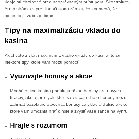
údaje sú chránené pred neoprávneným prístupom. Skontrolujte,
či má stránka v prehliadači ikonu zámku, čo znamená, že
spojenie je zabezpečené.
Tipy na maximalizáciu vkladu do
kasína
Ak chcete získať maximum z vášho vkladu do kasína, tu sú
niektoré tipy, ktoré vám môžu pomôcť:
Využívajte bonusy a akcie
Mnohé online kasína ponúkajú rôzne bonusy pre nových
hráčov, ako aj pre tých, ktorí sa vracajú. Tieto bonusy môžu
zahŕňať bezplatné otočenia, bonusy za vklad a ďalšie akcie,
ktoré vám umožnia hrať dlhšie a zvýšiť vaše šance na výhru.
Hrajte s rozumom