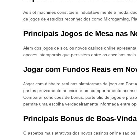
As slot machines constituem indubitavelmente a modalida
de jogos de estudios reconhecidos como Microgaming, Pl
Principais Jogos de Mesa nas N
Alem dos jogos de slot, os novos casinos online apresenta
opcoes intemporais que persistem entre as escolhas mai
Jogar com Fundos Reais em Nov
Jogar com dinheiro real nas plataformas de jogo em Portu
gastos previamente ao inicio e um comportamento aconsel
Comparar condicoes de bonus, portefolio de jogos e praz
permite uma escolha verdadeiramente informada entre op
Principais Bonus de Boas-Vinda
O aspetos mais atrativos dos novos casinos online sao os 