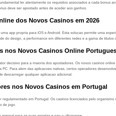
e fundamental ler atentamente os requisitos associados a cada bonus an
onus deve ser apostado antes de aceder aos ganhos.
nline dos Novos Casinos em 2026
 uma app propria para iOS e Android. Esta solucao permite uma experi
ade do design, a performance em diferentes redes e a gama de titulos 
s nos Novos Casinos Online Portugue
ator decisivo para a maioria dos apostadores. Os novos casinos onli
ara PC. Para alem das aplicacoes nativas, certos operadores desenvo
e descarregar qualquer aplicacao adicional.
ores nos Novos Casinos em Portugal
r regulamentado em Portugal. Os casinos licenciados pelo organismo r
o de jogo.
u mensal para as suas apostas e nao o ultrapasse.