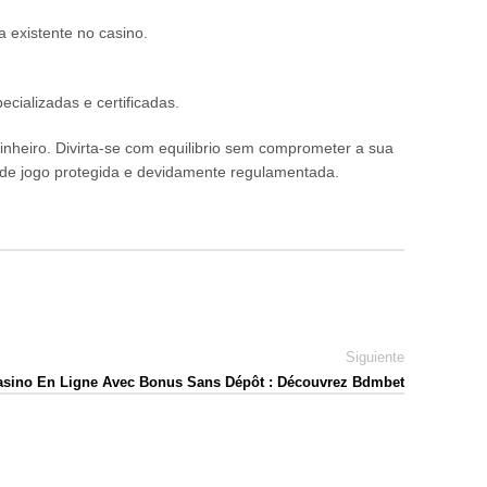
a existente no casino.
cializadas e certificadas.
nheiro. Divirta-se com equilibrio sem comprometer a sua
e de jogo protegida e devidamente regulamentada.
Siguiente
asino En Ligne Avec Bonus Sans Dépôt : Découvrez Bdmbet