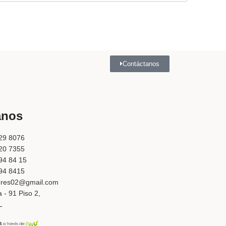
Contáctanos
anos
29 8076
20 7355
94 84 15
94 8415
lores02@gmail.com
 - 91 Piso 2,
L