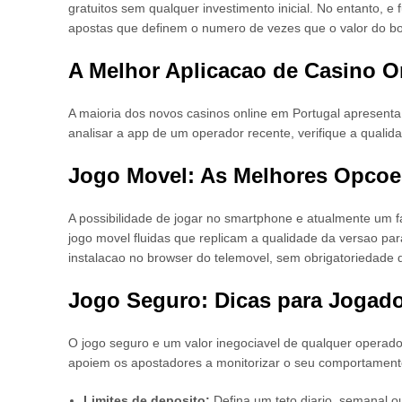
gratuitos sem qualquer investimento inicial. No entanto, 
apostas que definem o numero de vezes que o valor do b
A Melhor Aplicacao de Casino O
A maioria dos novos casinos online em Portugal apresenta
analisar a app de um operador recente, verifique a qualid
Jogo Movel: As Melhores Opcoe
A possibilidade de jogar no smartphone e atualmente um f
jogo movel fluidas que replicam a qualidade da versao p
instalacao no browser do telemovel, sem obrigatoriedade d
Jogo Seguro: Dicas para Jogad
O jogo seguro e um valor inegociavel de qualquer operado
apoiem os apostadores a monitorizar o seu comportament
Limites de deposito:
Defina um teto diario, semanal o