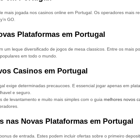
de mais jogada nos casinos online em Portugal. Os operadores mais r
ay’n GO.
ovas Plataformas em Portugal
m um leque diversificado de jogos de mesa classicos. Entre os mais pop
s populares em todo o mundo.
os Casinos em Portugal
gal exige determinadas precaucoes. E essencial jogar apenas em plataf
havel e seguro.
os de levantamento e muito mais simples com o guia
melhores novos ca
eradores.
s nas Novas Plataformas em Portugal
bonus de entrada. Estes podem incluir ofertas sobre o primeiro deposit