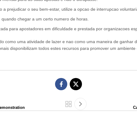
 a prejudicar o seu bem-estar, utilize a opcao de interrupcao voluntari
em quando chegar a um certo numero de horas.
zada para apostadores em dificuldade e prestada por organizacoes espe
ado como uma atividade de lazer e nao como uma maneira de ganhar di
cionais disponibilizam todos estes recursos para promover um ambient
emonstration
C