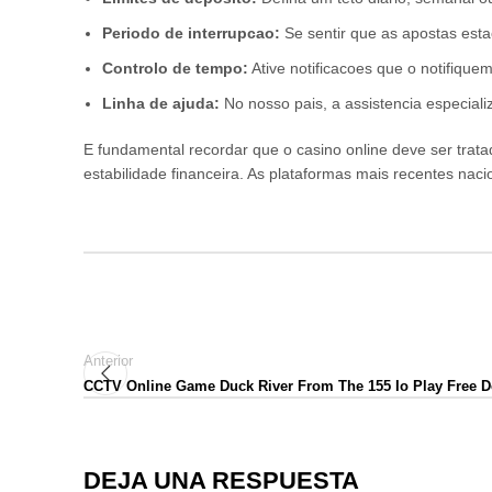
Periodo de interrupcao:
Se sentir que as apostas estao
Controlo de tempo:
Ative notificacoes que o notifiqu
Linha de ajuda:
No nosso pais, a assistencia especiali
E fundamental recordar que o casino online deve ser trat
estabilidade financeira. As plataformas mais recentes na
Anterior
CCTV Online Game Duck River From The 155 Io Play Free D
DEJA UNA RESPUESTA