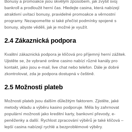
Bonusy a promoakce jsou skvělým způsobem, jak zvýšit svůj
bankroll a prodloužit herní čas. Hledejte casina, která nabízejí
atraktivní uvítací bonusy, pravidelné promoakce a věrnostní
programy. Nezapomeňte si také přečíst podmínky spojené s
bonusy, abyste věděli, jak je možné je využít.
2.4 Zákaznická podpora
Kvalitní zákaznická podpora je klíčová pro příjemný herní zážitek.
Ujistěte se, že vybrané online casino nabízí různé kanály pro
kontakt, jako jsou e-mail, live chat nebo telefon. Dále je dobré
zkontrolovat, zda je podpora dostupná v češtině.
2.5 Možnosti plateb
Možnosti plateb jsou dalším důležitým faktorem. Zjistěte, jaké
metody vkladu a výběru kasino podporuje. Měla by zahrnovat
populární možnosti jako kreditní karty, bankovní převody, e-
peněženky a další. Rychlost zpracování výběrů je také klíčová –
lepší casina nabízejí rychlé a bezproblémové výběry.