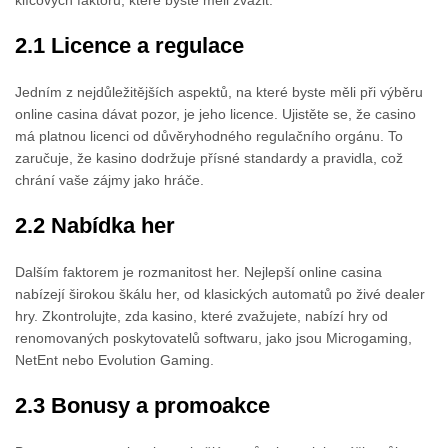
klíčových faktorů, které byste měli zvážit:
2.1 Licence a regulace
Jedním z nejdůležitějších aspektů, na které byste měli při výběru
online casina dávat pozor, je jeho licence. Ujistěte se, že casino
má platnou licenci od důvěryhodného regulačního orgánu. To
zaručuje, že kasino dodržuje přísné standardy a pravidla, což
chrání vaše zájmy jako hráče.
2.2 Nabídka her
Dalším faktorem je rozmanitost her. Nejlepší online casina
nabízejí širokou škálu her, od klasických automatů po živé dealer
hry. Zkontrolujte, zda kasino, které zvažujete, nabízí hry od
renomovaných poskytovatelů softwaru, jako jsou Microgaming,
NetEnt nebo Evolution Gaming.
2.3 Bonusy a promoakce