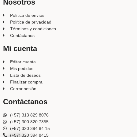
Nosotros
Política de envíos
Política de privacidad
Términos y condiciones
Contáctanos
Mi cuenta
Editar cuenta
Mis pedidos
Lista de deseos
Finalizar compra
Cerrar sesión
Contáctanos
(+57) 313 829 8076
(+57) 300 820 7355
(+57) 320 394 84 15
(+57) 320 394 8415