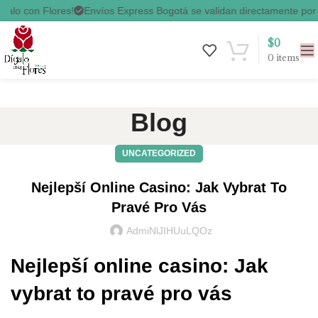
s!
Envíos Express Bogotá se validan directamente por medio de Wha
$
0
0
items
Blog
UNCATEGORIZED
Nejlepší Online Casino: Jak Vybrat To
Pravé Pro Vás
AdmiNlJIHUuLQOz
Nejlepší online casino: Jak
vybrat to pravé pro vás