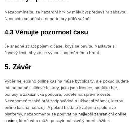
Nezapomínejte, že hazardní hry by měly být především zábavou.
Nenechte se unést a neberte hry příliš vážně.
4.3 Věnujte pozornost času
Je snadné ztratit pojem o čase, když se bavíte. Nastavte si
časový limit, abyste se vyhnuli nadměrnému hraní.
5. Závěr
Výběr nejlepšího online casina může být složitý, ale pokud budete
mít na paměti klíčové faktory, jako jsou licence, nabídka her,
bonusy a zákaznická podpora, budete na správné cestě.
Nezapomeňte také hrát zodpovědně a užívat si zábavu, kterou
online kasina nabízejí. A pokud hledáte kvalitní a spolehlivé
platformy, nezapomeňte se podívat na
nejlepší zahraniční online
casino
, které vám může poskytnout skvělý herní zážitek.