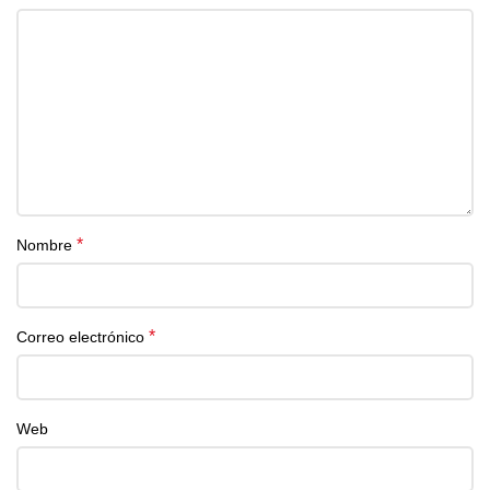
*
Nombre
*
Correo electrónico
Web