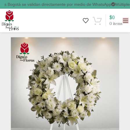
tá se validan directamente por medio de WhatsApp
Múltiples Método
$
0
0
items